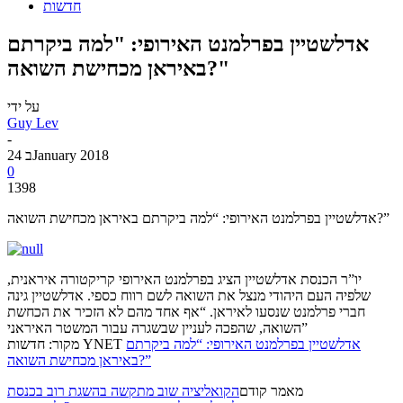
חדשות
אדלשטיין בפרלמנט האירופי: "למה ביקרתם
באיראן מכחישת השואה?"
על ידי
Guy Lev
-
24 בJanuary 2018
0
1398
אדלשטיין בפרלמנט האירופי: “למה ביקרתם באיראן מכחישת השואה?”
יו”ר הכנסת אדלשטיין הציג בפרלמנט האירופי קריקטורה איראנית,
שלפיה העם היהודי מנצל את השואה לשם רווח כספי. אדלשטיין גינה
חברי פרלמנט שנסעו לאיראן. “אף אחד מהם לא הזכיר את הכחשת
השואה, שהפכה לעניין שבשגרה עבור המשטר האיראני”
אדלשטיין בפרלמנט האירופי: “למה ביקרתם
מקור: חדשות YNET
באיראן מכחישת השואה?”
מאמר קודם
הקואליציה שוב מתקשה בהשגת רוב בכנסת