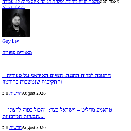
מאמר הבא
משכת חזייה לחיילת ושלחת תמונה אינטימית? לא עבירה
פלילית בצבא
Guy Lev
מאמרים קשורים
התגובה לברית ההגנה: האיום האיראני על סעודיה –
והתקיפות שנמשכות בהורמוז
8 בAugust 2026
חדשות
טראמפ מחליט – וישראל בצד: "הכול כפוף לרצונו" |
הבעיות המרכזיות,...
8 בAugust 2026
חדשות