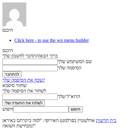
היכנס
Click here - to use the wp menu builder
היכנס
ברוך הבא!
התחבר לחשבון שלך
שם המשתמש שלך
הסיסמה שלך
שכח את הסיסמה שלך?
שחזור סיסמא
לשחזר את הסיסמה שלך
הדוא"ל שלך
חיפוש
בית
חדשות
אדלשטיין בפרלמנט האירופי: "למה ביקרתם באיראן
מכחישת השואה?"