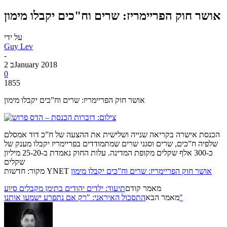
אושר חוק הפריימריז: שרים וח"כים יקבלו מימון
על ידי
Guy Lev
-
2 בJanuary 2018
0
1855
אושר חוק הפריימריז: שרים וח”כים יקבלו מימון
הכנסת אישרה בקריאה שנייה ושלישית את ההצעה של ח”כ דוד אמסלם
שלפיה ח”כים, שרים וסגני שרים שמתמודדים בפריימריז יקבלו מענק של
כ-300 אלף שקלים מקופת המדינה. עלות החוק נאמדת ב-25-20 מיליון
שקלים
אושר חוק הפריימריז: שרים וח”כים יקבלו מימון
מקור: חדשות YNET
מאמר קודם
תיעוד: ילדים יהודים בתימן מקבלים סיוע
התסכול האיראני: "רק אם נתפרע ישמעו אותנו"
מאמר הבא