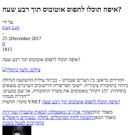
איפה תוכלו לתפוס אוטובוס תוך רבע שעה?
על ידי
Guy Lev
-
25 בDecember 2017
0
1815
איפה תוכלו לתפוס אוטובוס תוך רבע שעה?
החרדים בראש: בין הערים שנבדקו – בביתר עילית ההשקעה הגדולה
ביותר בתחבורה ציבורית. יישובי הפריפריה והיישובים הערביים נמצאים
בתחתית. “15 דקות” מאשימים את משרד התחבורה, אך שם טוענים:
“הדו”ח מגמתי”
איפה תוכלו לתפוס אוטובוס תוך רבע שעה?
מקור: חדשות YNET
מאמר קודם
אחרי ארה"ב וגואטמלה: הבאות שיעבירו שגרירות
מאמר הבא
התשובה לחוק המרכולים: בחולון, גבעתיים וראשל"צ
מתחייבים לפעול בשבת