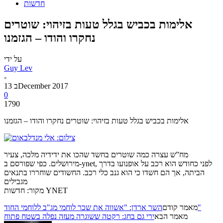
חדשות
אלימות בכביש בגלל טעות בזיהוי: שוטרים
נחקרו והודו – הגזמנו
על ידי
Guy Lev
-
13 בDecember 2017
0
1790
אלימות בכביש בגלל טעות בזיהוי: שוטרים נחקרו והודו – הגזמנו
מח”ש עצרה כמה שוטרים בחשד שהכו את ידידיה מלכה, צעיר
מירושלים. כפי שפורסם ב-ynet, לפני כחודש הוא רכב על אופנועו בדרך
הביתה, אך הם חשדו כי הוא גנב כלי רכב. החשודים שוחררו בתנאים
מגבילים
מקור: חדשות YNET
השר ארדן: "אשווה את שכר לוחמי מג"ב ללוחמי החוד"
מאמר קודם
מאמר הבא
ירי גם בחג: רקטה ששוגרה מעזה נפלה בשטח פתוח