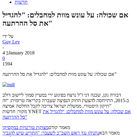
חדשות
אם שכולה: על עונש מוות למחבלים: "להגדיל
את סל ההרתעה"
על ידי
Guy Lev
-
4 בJanuary 2018
0
1594
אם שכולה: על עונש מוות למחבלים: “להגדיל את סל ההרתעה”
דבורה גונן, שבנה דני ז”ל נרצח בפיגוע ירי במעיין סמוך ליישוב דולב
ב-2015, התייחסה להצעת החוק הנפיצה שעברה בקריאה טרומית: “זה
תיקון היסטורי, ממשלת ישראל צריכה לקבל החלטה אמיצה”
אם שכולה: על עונש מוות למחבלים: “להגדיל את
מקור: חדשות YNET
סל ההרתעה”
מאמר קודם
מצוקת טורטיות במקסיקו
מאמר הבא
נתניהו נגד ראש השב"כ לשעבר: "התריע שיש להגביר