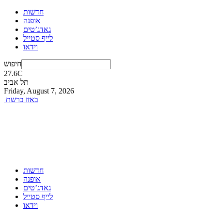
חדשות
אופנה
גאדג’טים
לייף סטייל
וידאו
חיפוש
27.6
C
תל אביב
Friday, August 7, 2026
באזז ברשת
חדשות
אופנה
גאדג’טים
לייף סטייל
וידאו