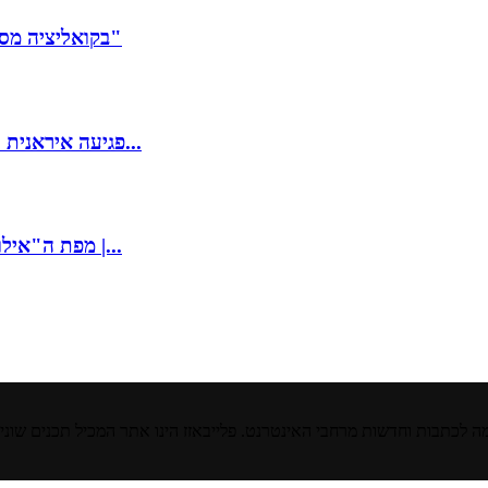
בקואליציה מסמנים יעד לחקיקת חוק החמץ? זוהר: "מקווה שעד פסח הקרוב"
פגיעה איראנית ראשונה במדינה אירופית: ירי הטילים, הנזק מכטב"ם – והקשר...
מפת ה"אילוסטרציה" שצה"ל הציג – וההתפרסות מחדש של חמאס בעזה |...