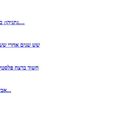
נתניהו: בידי איראן כבר היו פצצות אטום. איזנקוט: הוא ממציא מציאות....
שש שנים אחרי ששנ
חשוד ברצח פלסטינ
אבירם בן ה-14 נהרג מפגיעת רכב בדרך לשיעור תורה: "היה מלא...