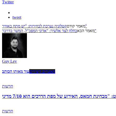
Twitter
tweet
קטלוניה נערכת לבחירות: "יש מתח באוויר"
מאמר קודם
כחלון לצד אלשיך: "אדוני המפכ"ל, המשך בדרכך"
מאמר הבא
Guy Lev
מאמרים קשורים
עוד מאותו הכותב
חדשות
חדשות