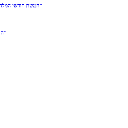
חמשת חודשי המלחמה לא עצרו את הגרעין האיראני: "מספיק חומר ל-10 פצצות"
הסיוט של כל הורה: "אי-אפשר לתפוס את זה. זה ילד. ילד טהור"