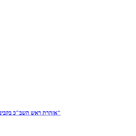
אזהרת ראש השב"כ בקבינט: "מבחינת חמאס, האירוע של מפת הדרכים הוא 7/10 מדיני"