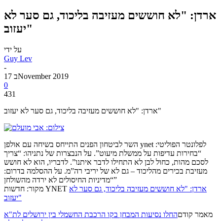
ארדן: "לא חוששים מעזיבה בליכוד, גם סער לא
יעזוב"
על ידי
Guy Lev
-
17 בNovember 2019
0
431
ארדן: "לא חוששים מעזיבה בליכוד, גם סער לא יעזוב"
השר לביטחון הפנים התייחס בשיחה עם אולפן ynet לפלונטר הפוליטי:
“בחירות עדיפות על ממשלת מיעוט”. על הנבצרות של נתניהו: “צריך
לסכם מהות, כחול לבן לא התחילו לדבר איתנו”. לדבריו, הוא לא חושש
מעזיבת בכירים מהליכוד – גם לא של יריבי רה”מ. על ההסלמה בדרום:
“מדיניות החיסולים לא ירדה מהשולחן”
ארדן: "לא חוששים מעזיבה בליכוד, גם סער לא
מקור: חדשות YNET
יעזוב"
מאמר קודם
החלו נסיעות המבחן בקו הרכבת החשמלי בין ירושלים לת"א