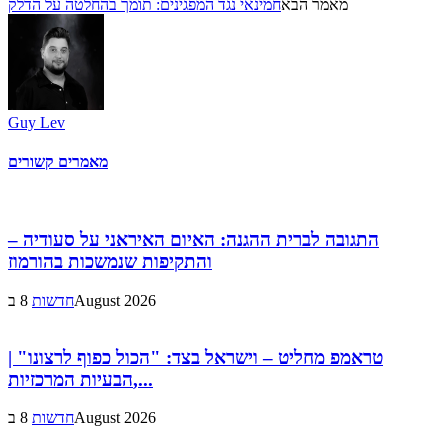
מאמר הבא
חמינאי נגד המפגינים: תומך בהחלטה על הדלק
Guy Lev
מאמרים קשורים
התגובה לברית ההגנה: האיום האיראני על סעודיה –
והתקיפות שנמשכות בהורמוז
8 בAugust 2026
חדשות
טראמפ מחליט – וישראל בצד: "הכול כפוף לרצונו" |
הבעיות המרכזיות,...
8 בAugust 2026
חדשות