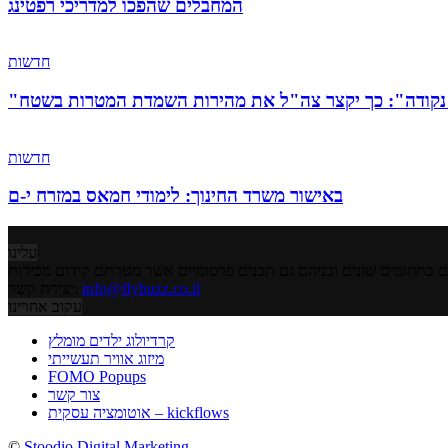
המחבלים שהפכו למדריכי רפטינג
חדשות
ל נקודה": כך יקצר צה"ל את מהירות השמדת המטרות בשטח
חדשות
באישור משרד החינוך: לימודי חמאס במזרח י-ם
עלינו
info@flybuzz.co.il
יצירת קשר:
עקוב אחרינו
קרדיולוג ילדים מומלץ
מיזוג אוויר תעשייתי
FOMO Popups
צור קשר
אוטומציה עסקית – kickflows
©
Stoodio Digital Marketing