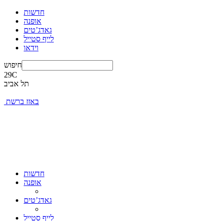
חדשות
אופנה
גאדג’טים
לייף סטייל
וידאו
חיפוש
29
C
תל אביב
באזז ברשת
חדשות
אופנה
גאדג’טים
לייף סטייל