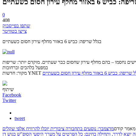
6 באזור מחלף עירון חסום כשעתיים
0
408
שתפו בפייסבוק
צייצו בטוויטר
בגלל שריפה: כביש 6 באזור מחלף עירון חסום כשעתיים
בישים נחסמו – בהם מחלף עירון שחסום כבר שעתיים. מוקדם יותר: שריפות
במפעל בלהבים וברחובות
פה: כביש 6 באזור מחלף עירון חסום כשעתיים
מקור: חדשות YNET
שיתוף
Facebook
Twitter
tweet
מאמר קודם
מדצמבר: נוסעים בתחבורה ציבורית יוכלו להרוויח אלפי שקלים
זה יוצא לדרך, ותחילה בחינם: כל הפרטים על מערך היסעי הסופ"ש בגוש דן