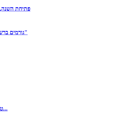
פתיחת השנה, 
גורמים ברשות השופטת: "שרים משמיצים את היועמ"שית בשביל לייקים"
טראמפ: "לא רוצה מלחמה עם איראן, אך אם תהיה כזאת היא...