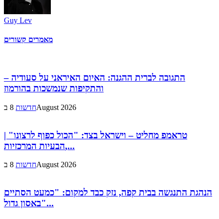
Guy Lev
מאמרים קשורים
התגובה לברית ההגנה: האיום האיראני על סעודיה –
והתקיפות שנמשכות בהורמוז
8 בAugust 2026
חדשות
טראמפ מחליט – וישראל בצד: "הכול כפוף לרצונו" |
הבעיות המרכזיות,...
8 בAugust 2026
חדשות
הנהגת התנגשה בבית קפה, נזק כבד למקום: "כמעט הסתיים
באסון גדול"...