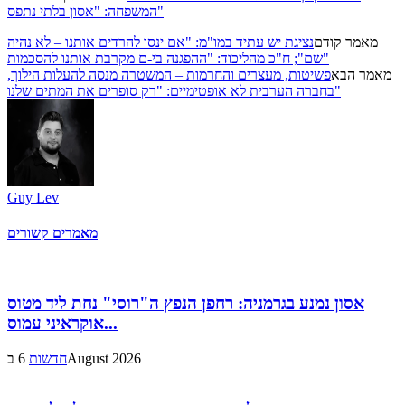
המשפחה: "אסון בלתי נתפס"
מאמר קודם
נציגת יש עתיד במו"מ: "אם ינסו להרדים אותנו – לא נהיה
שם"; ח"כ מהליכוד: "ההפגנה בי-ם מקרבת אותנו להסכמות"
מאמר הבא
פשיטות, מעצרים והחרמות – המשטרה מנסה להעלות הילוך,
בחברה הערבית לא אופטימיים: "רק סופרים את המתים שלנו"
Guy Lev
מאמרים קשורים
אסון נמנע בגרמניה: רחפן הנפץ ה"רוסי" נחת ליד מטוס
אוקראיני עמוס...
6 בAugust 2026
חדשות