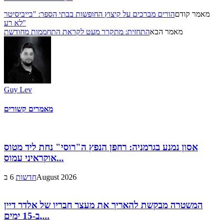
מאמר קודם
הורים מברכים על קיצוץ החופשות בבתי הספר: "בייביסיטר
לא רע"
מאמר הבא
התחזית: מתקרר מעט לקראת התחממות מחודשת
Guy Lev
מאמרים קשורים
אסון נמנע בגרמניה: רחפן הנפץ ה"רוסי" נחת ליד מטוס
אוקראיני עמוס...
6 בAugust 2026
חדשות
המשטרה מבקשת להאריך את מעצר חבריו של אלדר דיין
ב-15 ימים,...