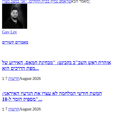
טראמפ נבדק בבית החולים: "אני במצב מצוין"
מאמר הבא
Guy Lev
מאמרים קשורים
אזהרת ראש השב"כ בקבינט: "מבחינת חמאס, האירוע של
מפת הדרכים הוא...
7 בAugust 2026
חדשות
חמשת חודשי המלחמה לא עצרו את הגרעין האיראני:
"מספיק חומר ל-10...
7 בAugust 2026
חדשות