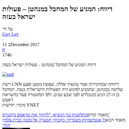
דיווח: המניע של המחבל במנהטן – פעולות
ישראל בעזה
על ידי
Guy Lev
-
11 בDecember 2017
0
1746
דיווח: המניע של המחבל במנהטן – פעולות ישראל בעזה
רשת CNN דיווחה שבחקירתו אמר עקאיד אללה, שפוצץ מטען ופצע
שלושה במנהטן, שהמניע לפיגוע היה הפעילות הישראלית בעזה. המחבל
בן ה-27 הגיע מבנגלדש לפני שבע שנים, ולפי המשטרה פעל בהשראת
דאעש
מקור: חדשות YNET
מתלוננות נגד הנשיא: "לחקור את טראמפ בקונגרס"
מאמר קודם
מאמר הבא
גל אנטישמיות בשבדיה: בקבוקי תבערה אל מבנה בבית עלמין
יהודי