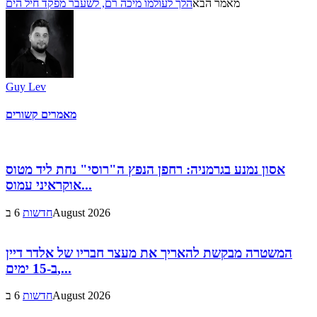
מאמר הבא
הלך לעולמו מיכה רם, לשעבר מפקד חיל הים
Guy Lev
מאמרים קשורים
אסון נמנע בגרמניה: רחפן הנפץ ה"רוסי" נחת ליד מטוס
אוקראיני עמוס...
6 בAugust 2026
חדשות
המשטרה מבקשת להאריך את מעצר חבריו של אלדר דיין
ב-15 ימים,...
6 בAugust 2026
חדשות