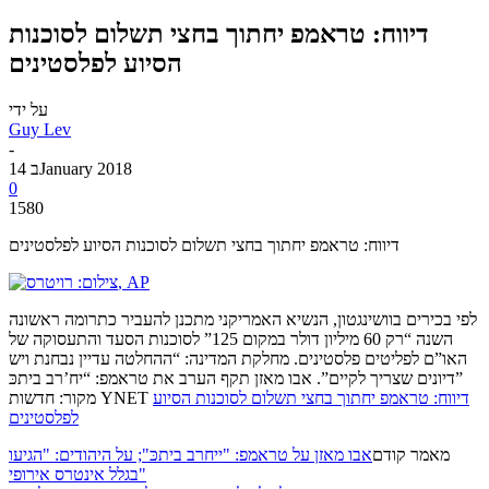
דיווח: טראמפ יחתוך בחצי תשלום לסוכנות
הסיוע לפלסטינים
על ידי
Guy Lev
-
14 בJanuary 2018
0
1580
דיווח: טראמפ יחתוך בחצי תשלום לסוכנות הסיוע לפלסטינים
לפי בכירים בוושינגטון, הנשיא האמריקני מתכנן להעביר כתרומה ראשונה
השנה “רק 60 מיליון דולר במקום 125” לסוכנות הסעד והתעסוקה של
האו”ם לפליטים פלסטינים. מחלקת המדינה: “ההחלטה עדיין נבחנת ויש
דיונים שצריך לקיים”. אבו מאזן תקף הערב את טראמפ: “יח’רב ביתכּ”
דיווח: טראמפ יחתוך בחצי תשלום לסוכנות הסיוע
מקור: חדשות YNET
לפלסטינים
מאמר קודם
אבו מאזן על טראמפ: "ייחרב ביתכּ"; על היהודים: "הגיעו
בגלל אינטרס אירופי"