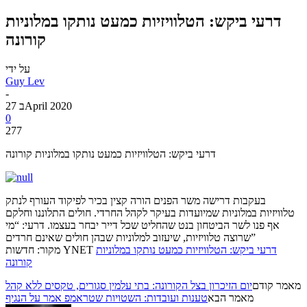
דרעי ביקש: הטלוויזיות כמעט נותקו במלוניות
קורונה
על ידי
Guy Lev
-
27 בApril 2020
0
277
דרעי ביקש: הטלוויזיות כמעט נותקו במלוניות קורונה
בעקבות דרישה משר הפנים הורה קצין בכיר לפיקוד העורף לנתק
טלוויזיות במלוניות שמיועדות בעיקר לקהל החרדי. חולים התלוננו וחלקם
אף פנו לשר הביטחון בנט שהחליט שכל דייר יבחר בעצמו. דרעי: “מי
שרוצה טלוויזיות, שיעזוב למלוניות שבהן חולים שאינם חרדים”
דרעי ביקש: הטלוויזיות כמעט נותקו במלוניות
מקור: חדשות YNET
קורונה
מאמר קודם
יום הזיכרון בצל הקורונה: בתי עלמין סגורים, טקסים ללא קהל
מאמר הבא
טענות ועובדות: השטויות שטראמפ אמר על הנגיף