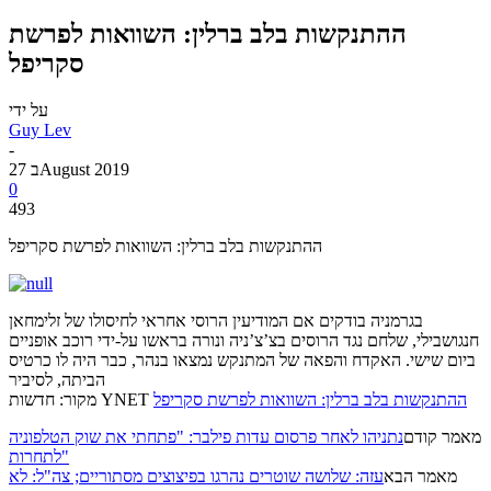
ההתנקשות בלב ברלין: השוואות לפרשת
סקריפל
על ידי
Guy Lev
-
27 בAugust 2019
0
493
ההתנקשות בלב ברלין: השוואות לפרשת סקריפל
בגרמניה בודקים אם המודיעין הרוסי אחראי לחיסולו של זלימחאן
חנגושבילי, שלחם נגד הרוסים בצ’צ’ניה ונורה בראשו על-ידי רוכב אופניים
ביום שישי. האקדח והפאה של המתנקש נמצאו בנהר, כבר היה לו כרטיס
הביתה, לסיביר
ההתנקשות בלב ברלין: השוואות לפרשת סקריפל
מקור: חדשות YNET
מאמר קודם
נתניהו לאחר פרסום עדות פילבר: "פתחתי את שוק הטלפוניה
לתחרות"
מאמר הבא
עזה: שלושה שוטרים נהרגו בפיצוצים מסתוריים; צה"ל: לא