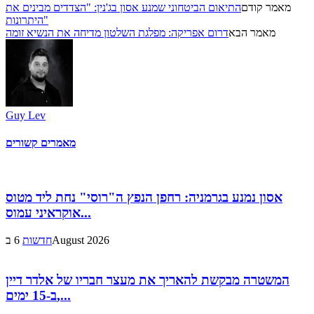
מאמר קודם
התיאום הביטחוני שמנע אסון בג'נין: "הצדדים מבינים את
היתרונות"
מאמר הבא
דרום אפריקה: מפלגת השלטון מדיחה את הנשיא זומה
Guy Lev
מאמרים קשורים
אסון נמנע בגרמניה: רחפן הנפץ ה"רוסי" נחת ליד מטוס
אוקראיני עמוס...
6 בAugust 2026
חדשות
המשטרה מבקשת להאריך את מעצר חבריו של אלדר דיין
ב-15 ימים,...