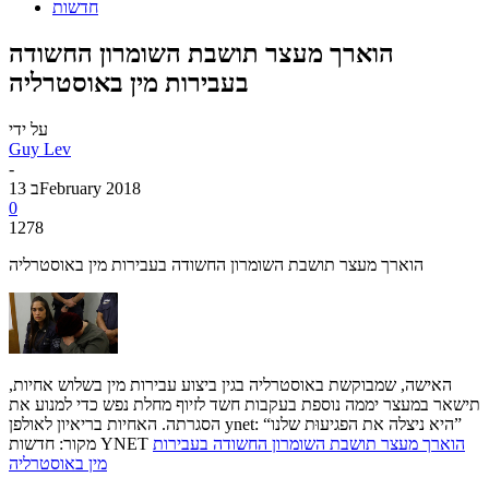
חדשות
הוארך מעצר תושבת השומרון החשודה
בעבירות מין באוסטרליה
על ידי
Guy Lev
-
13 בFebruary 2018
0
1278
הוארך מעצר תושבת השומרון החשודה בעבירות מין באוסטרליה
האישה, שמבוקשת באוסטרליה בגין ביצוע עבירות מין בשלוש אחיות,
תישאר במעצר יממה נוספת בעקבות חשד לזיוף מחלת נפש כדי למנוע את
הסגרתה. האחיות בריאיון לאולפן ynet: “היא ניצלה את הפגיעוּת שלנו”
הוארך מעצר תושבת השומרון החשודה בעבירות
מקור: חדשות YNET
מין באוסטרליה