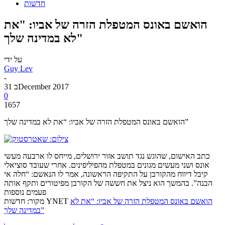
חדשות
הואשם באונס המטפלת הזרה של אביו: "את
לא במדינה שלך"
על ידי
Guy Lev
-
31 בDecember 2017
0
1657
הואשם באונס המטפלת הזרה של אביו: “את לא במדינה שלך”
כתב האישום, שהוגש נגד תושב אזור ירושלים, מייחס לו ארבעה מעשי
אונס ושני מעשים מגונים במטפלת מהפיליפינים. אחרי שעובד סוציאלי
קיבל דיווח מהקורבן על התקיפה הראשונה, אמר לו הנאשם: “חלה אי
הבנה”. בהמשך הוא ניצל את חששה של הקורבן מפיטורים ותקף אותה
פעמים נוספות
הואשם באונס המטפלת הזרה של אביו: “את לא
מקור: חדשות YNET
במדינה שלך”