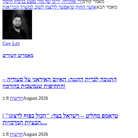
מאמר קודם
ירי אזהרה? יריבו של מור נפצע בניסיון חיסול
מאמר הבא
אושר החוק שיאפשר לליצמן לשוב למשרד הבריאות
Guy Lev
מאמרים קשורים
התגובה לברית ההגנה: האיום האיראני על סעודיה –
והתקיפות שנמשכות בהורמוז
8 בAugust 2026
חדשות
טראמפ מחליט – וישראל בצד: "הכול כפוף לרצונו" |
הבעיות המרכזיות,...
8 בAugust 2026
חדשות