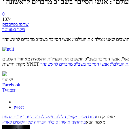
העולם": אנשי הסייבר בשב"כ מדברים לראשונה
0
1374
שתפו בפייסבוק
צייצו בטוויטר
י חושבים שאני מצילה את העולם”: אנשי הסייבר בשב”כ מדברים לראשונה
 ממש”. אנשי הסייבר בשב”כ חושפים את הפעילות החשאית מאחורי הקלעים
את העולם”: אנשי הסייבר בשב”כ מדברים לראשונה
מקור: חדשות YNET
שיתוף
Facebook
Twitter
tweet
מאמר קודם
היום גשם מקומי, הלילה חשש לקרה. צפו במכ"ם הגשם
מאמר הבא
בתחתוני אישה: סוכלה הברחה של יהלומים לארץ