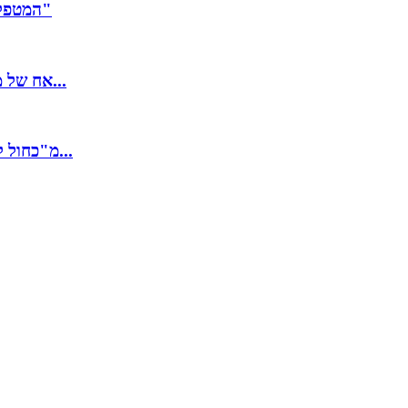
המטפלות הסיעודיות הפגינו: "ענף הסיעוד והטיפול בקשישים בסכנה"
אח של מיכל סלה נהרג בתאונת דרכים, במשפחה שבורים: "לא יכולים...
מ"כחול לבן או ארדואן" לפגישה באנקרה: הדברים שאמר גנץ נגד נשיא...