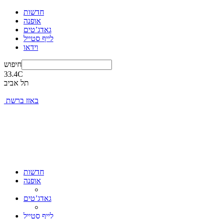
חדשות
אופנה
גאדג’טים
לייף סטייל
וידאו
חיפוש
33.4
C
תל אביב
באזז ברשת
חדשות
אופנה
גאדג’טים
לייף סטייל