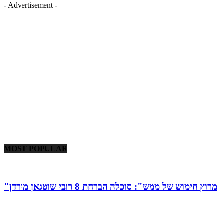
- Advertisement -
MOST POPULAR
"מרוץ חימוש של ממש": סוכלה הברחת 8 רובי שוטגאן מירדן