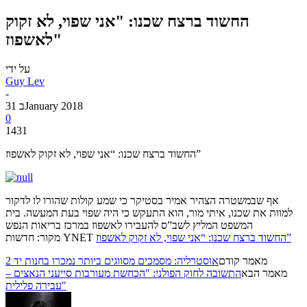
החשוד ברצח שכנו: "אני שפוי, לא זקוק
לאשפוז"
על ידי
Guy Lev
-
31 בJanuary 2018
0
1431
החשוד ברצח שכנו: “אני שפוי, לא זקוק לאשפוז”
אף שבמשטרה הצהיר אמיר בסטיקר כי שמע קולות שהורו לו לדקור
למוות את שכנו, איתי מור, הוא התעקש כי היה שפוי בעת המעשה. בית
המשפט המליץ לשב”ס להעבירו לאשפוז במרכז בריאות הנפש
החשוד ברצח שכנו: “אני שפוי, לא זקוק לאשפוז”
מקור: חדשות YNET
מאמר קודם
אוסטרליה: מסמכים מסווגים ביותר נמכרו בחנות יד 2
מאמר הבא
התשובה לחוק הפולני: "הכחשת מעורבות סייעני הנאצים –
עבירה פלילית"