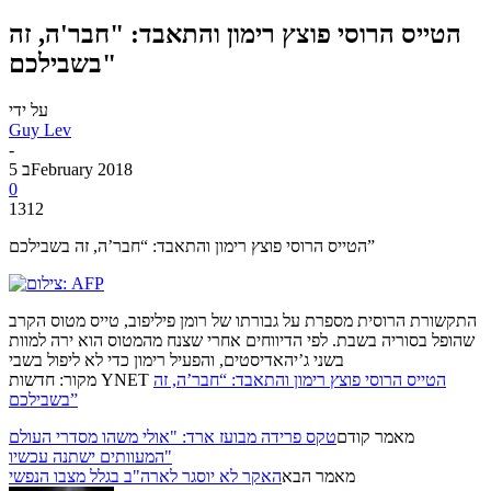
הטייס הרוסי פוצץ רימון והתאבד: "חבר'ה, זה
בשבילכם"
על ידי
Guy Lev
-
5 בFebruary 2018
0
1312
הטייס הרוסי פוצץ רימון והתאבד: “חבר’ה, זה בשבילכם”
התקשורת הרוסית מספרת על גבורתו של רומן פיליפוב, טייס מטוס הקרב
שהופל בסוריה בשבת. לפי הדיווחים אחרי שצנח מהמטוס הוא ירה למוות
בשני ג’יהאדיסטים, והפעיל רימון כדי לא ליפול בשבי
הטייס הרוסי פוצץ רימון והתאבד: “חבר’ה, זה
מקור: חדשות YNET
בשבילכם”
מאמר קודם
טקס פרידה מבועז ארד: "אולי משהו מסדרי העולם
המעוותים ישתנה עכשיו"
מאמר הבא
האקר לא יוסגר לארה"ב בגלל מצבו הנפשי