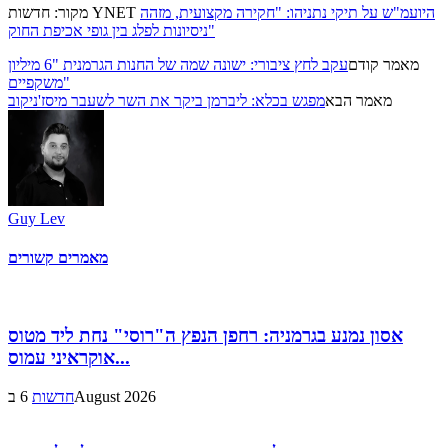
היועמ"ש על תיקי נתניהו: "חקירה מקצועית, מזהה
מקור: חדשות YNET
ניסיונות לפלג בין גופי אכיפת החוק"
מאמר קודם
עקב לחץ ציבורי: ישונה שמה של החנות הגרמנית "6 מיליון
משקפיים"
מאמר הבא
מפגש בכלא: ליברמן ביקר את השר לשעבר מיסז'ניקוב
Guy Lev
מאמרים קשורים
אסון נמנע בגרמניה: רחפן הנפץ ה"רוסי" נחת ליד מטוס
אוקראיני עמוס...
6 בAugust 2026
חדשות