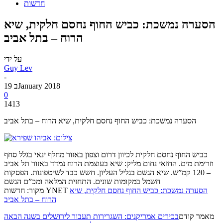
חדשות
הסערה נמשכת: כביש החוף נחסם חלקית, שיא
הרוח – בתל אביב
על ידי
Guy Lev
-
19 בJanuary 2018
0
1413
הסערה נמשכת: כביש החוף נחסם חלקית, שיא הרוח – בתל אביב
כביש החוף נחסם חלקית לכיוון דרום וצפון באזור מחלף ינאי בגלל סחף
וזרימת מים. החזאי נחום מליק: שיא בעוצמת הרוח נמדד באזור תל אביב
– 120 קמ”ש. שיא הגשם בגליל העליון. חשש כבד לשיטפונות. הפסקות
חשמל במקומות שונים. התחזית המלאה ומכ”ם הגשם
הסערה נמשכת: כביש החוף נחסם חלקית, שיא
מקור: חדשות YNET
הרוח – בתל אביב
מאמר קודם
בכירים אמריקנים: השגרירות תעבור לירושלים בשנה הבאה