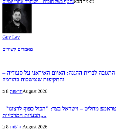
מאמר הבא
נחטף בשל חובות – ושוחרר אחרי יומיים
Guy Lev
מאמרים קשורים
התגובה לברית ההגנה: האיום האיראני על סעודיה –
והתקיפות שנמשכות בהורמוז
8 בAugust 2026
חדשות
טראמפ מחליט – וישראל בצד: "הכול כפוף לרצונו" |
הבעיות המרכזיות,...
8 בAugust 2026
חדשות