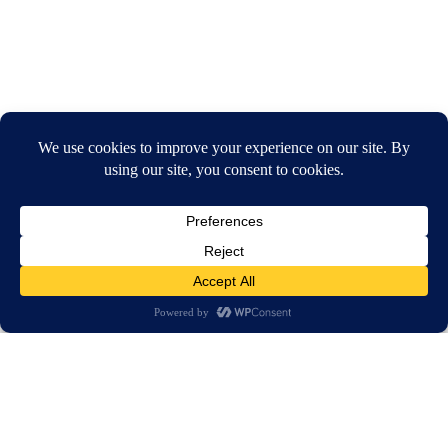
חיפוש
בית
חדשות
הפעם הגיע במטוס: קים ג'ונג און נסע שוב לסין
חדשות