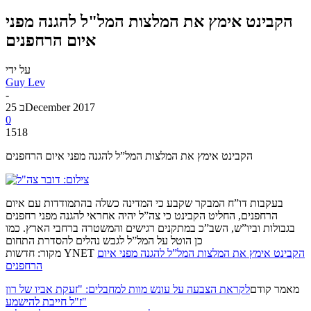
הקבינט אימץ את המלצות המל"ל להגנה מפני
איום הרחפנים
על ידי
Guy Lev
-
25 בDecember 2017
0
1518
הקבינט אימץ את המלצות המל”ל להגנה מפני איום הרחפנים
בעקבות דו”ח המבקר שקבע כי המדינה כשלה בהתמודדות עם איום
הרחפנים, החליט הקבינט כי צה”ל יהיה אחראי להגנה מפני רחפנים
בגבולות וביו”ש, השב”כ במתקנים רגישים והמשטרה ברחבי הארץ. כמו
כן הוטל על המל”ל לגבש נהלים להסדרת התחום
הקבינט אימץ את המלצות המל”ל להגנה מפני איום
מקור: חדשות YNET
הרחפנים
מאמר קודם
לקראת הצבעה על עונש מוות למחבלים: "זעקת אביו של רון
ז"ל חייבת להישמע"