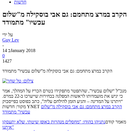
חדשות
הקרב במרצ מתחמם: גם אבי בוסקילה מ"שלום
עכשיו" מתמודד
על ידי
Guy Lev
-
14 בJanuary 2018
0
1427
הקרב במרצ מתחמם: גם אבי בוסקילה מ”שלום עכשיו” מתמודד
מנכ”ל “שלום עכשיו”, שהתפטר מתפקידו בטרם הכריז על המהלך, אמר
כי יגיש את מועמדותו לראשות המפלגה בבחירות שייערכו ב-22 במרס.
“ויתרנו על המדינה – והגיע הזמן להילחם עליה”, כתב בפוסט בפייסבוק
הקרב במרצ מתחמם: גם אבי בוסקילה מ”שלום
מקור: חדשות YNET
עכשיו” מתמודד
מאמר קודם
נתניהו בהודו: "מחסלים מנהרות באופן שיטתי. שלא יתעסקו
איתנו"