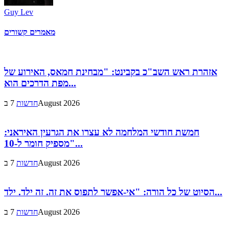
Guy Lev
מאמרים קשורים
אזהרת ראש השב"כ בקבינט: "מבחינת חמאס, האירוע של
מפת הדרכים הוא...
7 בAugust 2026
חדשות
חמשת חודשי המלחמה לא עצרו את הגרעין האיראני:
"מספיק חומר ל-10...
7 בAugust 2026
חדשות
הסיוט של כל הורה: "אי-אפשר לתפוס את זה. זה ילד. ילד...
7 בAugust 2026
חדשות