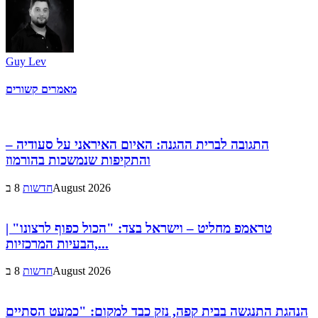
Guy Lev
מאמרים קשורים
התגובה לברית ההגנה: האיום האיראני על סעודיה –
והתקיפות שנמשכות בהורמוז
8 בAugust 2026
חדשות
טראמפ מחליט – וישראל בצד: "הכול כפוף לרצונו" |
הבעיות המרכזיות,...
8 בAugust 2026
חדשות
הנהגת התנגשה בבית קפה, נזק כבד למקום: "כמעט הסתיים