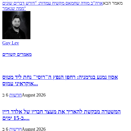
מאמר הבא
ארה"ב מודה שחמאס מקשיח עמדות: "דורש דברים שונים
ממה שנאמר"
Guy Lev
מאמרים קשורים
אסון נמנע בגרמניה: רחפן הנפץ ה"רוסי" נחת ליד מטוס
אוקראיני עמוס...
6 בAugust 2026
חדשות
המשטרה מבקשת להאריך את מעצר חבריו של אלדר דיין
ב-15 ימים,...
6 בAugust 2026
חדשות