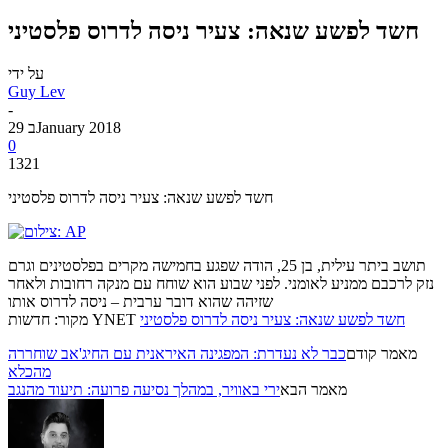
חשד לפשע שנאה: צעיר ניסה לדרוס פלסטיני
על ידי
Guy Lev
-
29 בJanuary 2018
0
1321
חשד לפשע שנאה: צעיר ניסה לדרוס פלסטיני
תושב ביתר עילית, בן 25, הודה שפגע בחמישה מקרים בפלסטינים וגרם
נזק לרכבם ממניע לאומני. לפני שבוע הוא שוחח עם מנקה רחובות ולאחר
שזיהה שהוא דובר ערבית – ניסה לדרוס אותו
חשד לפשע שנאה: צעיר ניסה לדרוס פלסטיני
מקור: חדשות YNET
מאמר קודם
כבר לא נעדרת: המפגינה האיראנית עם החיג'אב שוחררה
מהכלא
מאמר הבא
ירי באוויר, במהלך נסיעה פרועה: תיעוד מהנגב