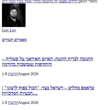
מאמר הבא
9 חיילים נפצעו קל בקטטה בחדר אוכל בעיר הבה"דים
Guy Lev
מאמרים קשורים
התגובה לברית ההגנה: האיום האיראני על סעודיה –
והתקיפות שנמשכות בהורמוז
8 בAugust 2026
חדשות
טראמפ מחליט – וישראל בצד: "הכול כפוף לרצונו" |
הבעיות המרכזיות,...
8 בAugust 2026
חדשות