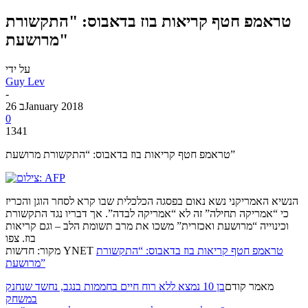
טראמפ חטף קריאות בוז בדאבוס: "התקשורת
מרושעת"
על ידי
Guy Lev
-
26 בJanuary 2018
0
1341
טראמפ חטף קריאות בוז בדאבוס: “התקשורת מרושעת”
הנשיא האמריקני נשא נאום בפסגה הכלכלית שבו קרא לסחר הוגן והכריז
כי “אמריקה תחילה” זה לא “אמריקה לבדה”. אך דבריו נגד התקשורת
וכינוייה “מרושעת ואכזרית” משכו את מרב תשומת הלב – וגם קריאות
בוז. צפו
טראמפ חטף קריאות בוז בדאבוס: “התקשורת
מקור: חדשות YNET
מרושעת”
מאמר קודם
בן 10 נמצא ללא רוח חיים בחממות בנגב, נחשד שנחנק
במשחק