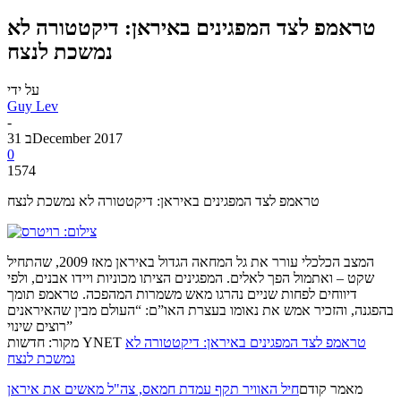
טראמפ לצד המפגינים באיראן: דיקטטורה לא
נמשכת לנצח
על ידי
Guy Lev
-
31 בDecember 2017
0
1574
טראמפ לצד המפגינים באיראן: דיקטטורה לא נמשכת לנצח
המצב הכלכלי עורר את גל המחאה הגדול באיראן מאז 2009, שהתחיל
שקט – ואתמול הפך לאלים. המפגינים הציתו מכוניות ויידו אבנים, ולפי
דיווחים לפחות שניים נהרגו מאש משמרות המהפכה. טראמפ תומך
בהפגנה, והזכיר אמש את נאומו בעצרת האו”ם: “העולם מבין שהאיראנים
רוצים שינוי”
טראמפ לצד המפגינים באיראן: דיקטטורה לא
מקור: חדשות YNET
נמשכת לנצח
מאמר קודם
חיל האוויר תקף עמדת חמאס, צה"ל מאשים את איראן