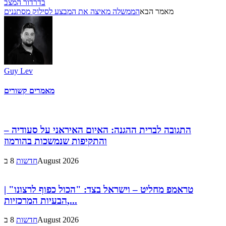
בדרדור המצב
מאמר הבא
הממשלה מאיצה את המבצע לסילוק מסתננים
Guy Lev
מאמרים קשורים
התגובה לברית ההגנה: האיום האיראני על סעודיה –
והתקיפות שנמשכות בהורמוז
8 בAugust 2026
חדשות
טראמפ מחליט – וישראל בצד: "הכול כפוף לרצונו" |
הבעיות המרכזיות,...
8 בAugust 2026
חדשות