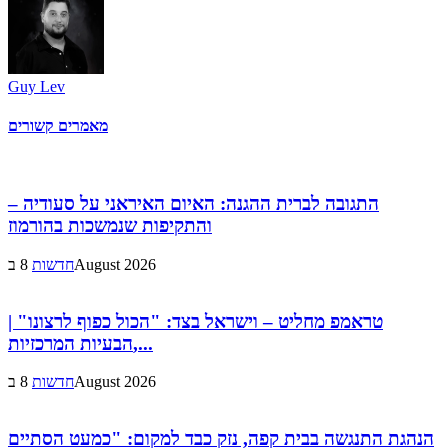
Guy Lev
מאמרים קשורים
התגובה לברית ההגנה: האיום האיראני על סעודיה –
והתקיפות שנמשכות בהורמוז
8 בAugust 2026
חדשות
טראמפ מחליט – וישראל בצד: "הכול כפוף לרצונו" |
הבעיות המרכזיות,...
8 בAugust 2026
חדשות
הנהגת התנגשה בבית קפה, נזק כבד למקום: "כמעט הסתיים