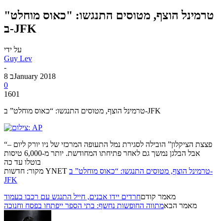
טרמינל הוצף, מטוסים התנגשו: "כאוס מוחלט"
ב-JFK
על ידי
Guy Lev
-
8 בJanuary 2018
0
1601
טרמינל הוצף, מטוסים התנגשו: “כאוס מוחלט” ב-JFK
“פצצת הציקלון” הובילה לסגירת נמל התעופה המרכזי של ניו יורק ליום –
אבל הבלגן נמשך גם לאחר פתיחתו המחודשת. יותר מ-6,000 טיסות
בוטלו עד כה
טרמינל הוצף, מטוסים התנגשו: “כאוס מוחלט” ב-
מקור: חדשות YNET
JFK
מאמר קודם
חרדים יידו אבנים, חייל התנגש עם רכבו בעמוד
מאמר הבא
מתווה החופשות נחשף: בתי הספר ייפתחו בפסח וחנוכה