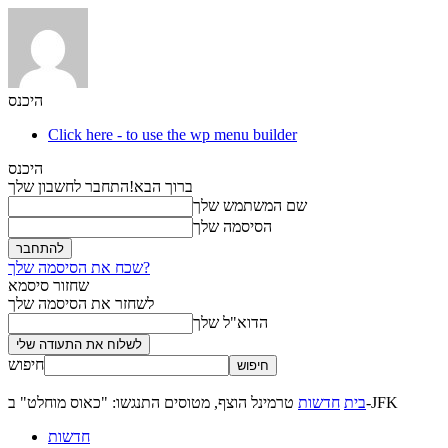
היכנס
Click here - to use the wp menu builder
היכנס
ברוך הבא!
התחבר לחשבון שלך
שם המשתמש שלך
הסיסמה שלך
שכח את הסיסמה שלך?
שחזור סיסמא
לשחזר את הסיסמה שלך
הדוא"ל שלך
חיפוש
טרמינל הוצף, מטוסים התנגשו: "כאוס מוחלט" ב-JFK
בית
חדשות
חדשות