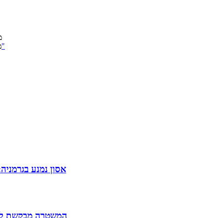
מ
כאלפיים עובדי טבע הפגינו וחסמו כבישים בירושלים: "זו מלחמה"
מ
אסון נמנע בגרמניה
המשטרה מבקשת להאריך את