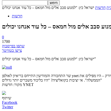
ית
חדשות
חדשות
0
1700
שתפו בפייסבוק
צייצו בטוויטר
ישראל כץ: “למנוע סבב אלים מול חמאס – כל עוד אנחנו יכולים”
שר התחבורה והמודיעין התייחס בריאיון לאולפן ynet למתיחות הביטחונית ברצועת עזה, והבהיר: “לא נכיל שום ירי, אך אין לנו עניין להיכנס כרגע לעזה”. העומסים בכבישים: “אם המצב בת”א היה כמו בניו יורק – היו מפילים את
הממשלה”. אי יציבות בקואליציה? “היו בליכוד משברים יותר גדולים”
מקור: חדשות YNET
שיתוף
Facebook
Twitter