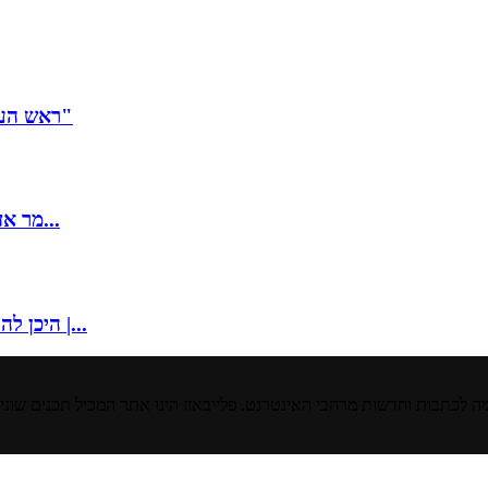
ראש העיר ירושלים: "תושבי מזרח העיר לא מפסיקים להכיר לנו תודה"
"מר אדרעי": לבנונית ראיינה את דובר צה"ל בערבית – ונתבעה על...
"היכן להרוג את מלניה": האיום האיראני לרצוח את הגברת הראשונה |...