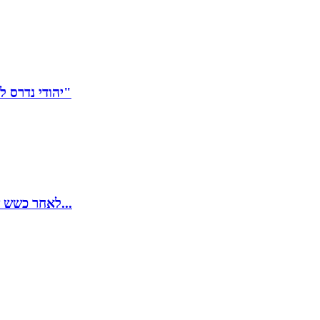
יהודי נדרס למוות בפריז, משפחתו חשפה תיעוד: "ברח מתקיפה אנטישמית"
לאחר כשש שנים: זוכה מנהל אברבנאל לשעבר שהואשם בקיום יחסים עם...