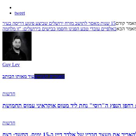
tweet
אמר קודם
15 שנות מאסר לתושב מזרח ירושלים שביצע פיגוע דריסה בעיר
אמר הבא
Guy Lev
מאמרים קשורים
עוד מאותו הכותב
חדשות
: רחפן הנפץ ה"רוסי" נחת ליד מטוס אוקראיני עמוס תחמושת
חדשות
 מעצר חבריו של אלדר דיין ב-15 ימים, החשד: רצח