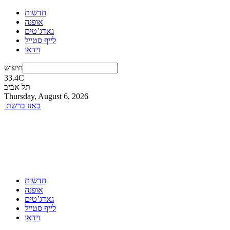
חדשות
אופנה
גאדג’טים
לייף סטייל
וידאו
חיפוש
33.4
C
תל אביב
Thursday, August 6, 2026
באזז ברשת
חדשות
אופנה
גאדג’טים
לייף סטייל
וידאו