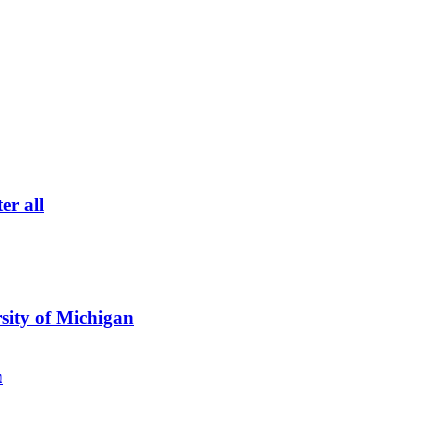
er all
sity of Michigan
ב