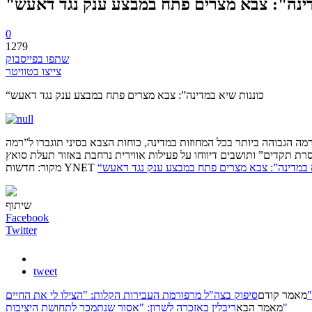
מדינה": צבא מצרים פתח במבצע ענק נגד דאעש
0
1279
שתפו בפייסבוק
צייצו בטוויטר
“כוננות שיא במדינה”: צבא מצרים פתח במבצע ענק נגד דאעש
ה הגבוהה ביותר בכל המחוזות במדינה, כוחות הצבא בסיני תוגברו ל”רמה
רת תקדים” ותושבים דיווחו על פעילות אווירית נרחבת באזור תעלת סואץ
א במדינה”: צבא מצרים פתח במבצע ענק נגד דאעש
מקור: חדשות YNET
שיתוף
Facebook
Twitter
tweet
סיפוק בצה"ל מרפורמת העבירות הקלות: "הצילו לי את החיים"
מאמר קודם
ריבלין באזכרה לשרון: "אסור שנתמכר לתחושת היציבות"
מאמר הבא