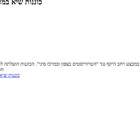
"כוננות שיא ב
צע רחב היקף נגד “הטרוריסטים בצפון ובמרכז סיני”. הכוננות הועלתה לרמ
חס
“כוננות שי