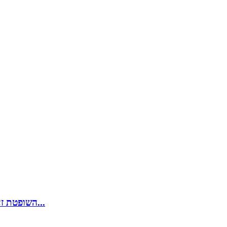
השופטת זעמה: למה עוצרים שוב ושוב את פעיל המחאה שמקריא שמות...