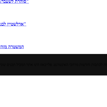
סוהרת לשעבר: "אסור שחיילות חובה ישרתו בכלל באגפים של אסירים גברים"
אדלשטיין לבג"ץ על החלפתו: "התערבות תקדימית, מתקשה לנקוב בתאריך"
המשטרה מזהירה