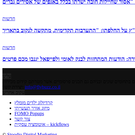
חדשות
חדשות
: הודעות המתחזות לבנק לאומי ולפייפאל יגנבו מכם פרטים
עלינו
info@flybuzz.co.il
יצירת קשר:
עקוב אחרינו
קרדיולוג ילדים מומלץ
מיזוג אוויר תעשייתי
FOMO Popups
צור קשר
אוטומציה עסקית – kickflows
©
Stoodio Digital Marketing