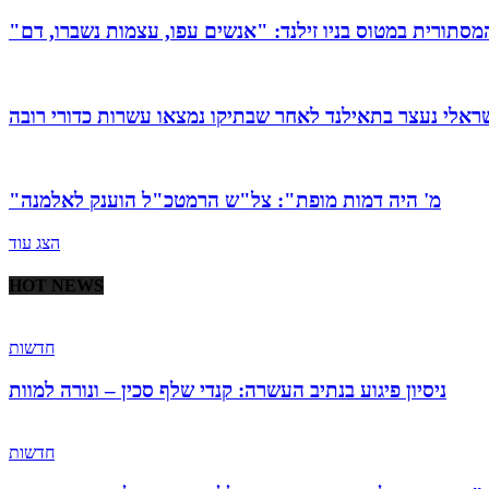
ראלי נעצר בתאילנד לאחר שבתיקו נמצאו עשרות כדורי רובה
"מ' היה דמות מופת": צל"ש הרמטכ"ל הוענק לאלמנה
הצג עוד
HOT NEWS
חדשות
ניסיון פיגוע בנתיב העשרה: קנדי שלף סכין – ונורה למוות
חדשות