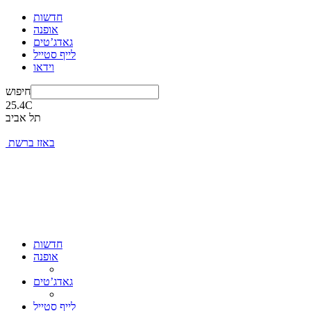
חדשות
אופנה
גאדג’טים
לייף סטייל
וידאו
חיפוש
25.4
C
תל אביב
באזז ברשת
חדשות
אופנה
גאדג’טים
לייף סטייל