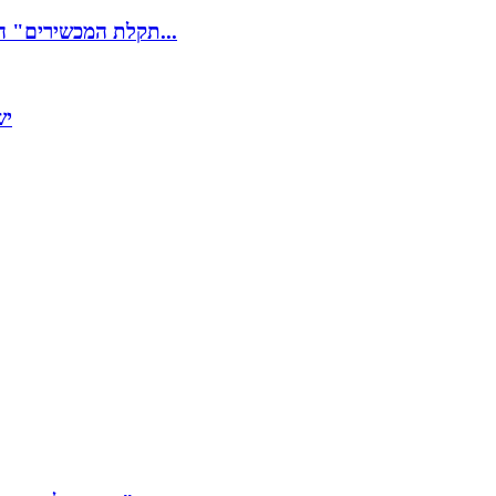
"תקלת המכשירים" המסתורית במטוס בניו זילנד: "אנשים עפו, עצמות נשברו, דם...
יש