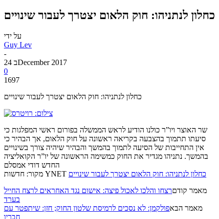
כחלון לנתניהו: חוק הלאום יצטרך לעבור שינויים
על ידי
Guy Lev
-
24 בDecember 2017
0
1697
כחלון לנתניהו: חוק הלאום יצטרך לעבור שינויים
שר האוצר ויו”ר כולנו הודיע לראש הממשלה בפורום ראשי המפלגות כי
סיעתו תתמוך בהצבעה בקריאה ראשונה על חוק הלאום, אך הבהיר כי
אין התחייבות של הסיעה לתמוך בהמשך והבהיר שיהיה צורך בשינויים
בהמשך. נתניהו מגדיר את החוק כמשימה הראשונה של יו”ר הקואליציה
החדש דודי אמסלם
כחלון לנתניהו: חוק הלאום יצטרך לעבור שינויים
מקור: חדשות YNET
מאמר קודם
רצחו והלכו לאכול פיצה: אישום נגד האחראים לרצח החייל
בערד
מאמר הבא
פולקמן: לא נסכים לרמיסת שלטון החוק; חזן: שיתפטר עם
חבריו