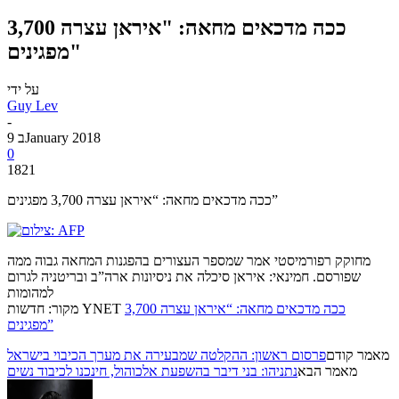
ככה מדכאים מחאה: "איראן עצרה 3,700
מפגינים"
על ידי
Guy Lev
-
9 בJanuary 2018
0
1821
ככה מדכאים מחאה: “איראן עצרה 3,700 מפגינים”
מחוקק רפורמיסטי אמר שמספר העצורים בהפגנות המחאה גבוה ממה
שפורסם. חמינאי: איראן סיכלה את ניסיונות ארה”ב ובריטניה לגרום
למהומות
ככה מדכאים מחאה: “איראן עצרה 3,700
מקור: חדשות YNET
מפגינים”
מאמר קודם
פרסום ראשון: ההקלטה שמבעירה את מערך הכיבוי בישראל
מאמר הבא
נתניהו: בני דיבר בהשפעת אלכוהול, חינכנו לכיבוד נשים