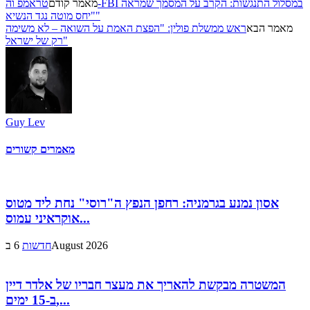
מאמר קודם
טראמפ וה-FBI במסלול התנגשות: הקרב על המסמך שמראה
"יחס מוטה נגד הנשיא"
מאמר הבא
ראש ממשלת פולין: "הפצת האמת על השואה – לא משימה
רק של ישראל"
Guy Lev
מאמרים קשורים
אסון נמנע בגרמניה: רחפן הנפץ ה"רוסי" נחת ליד מטוס
אוקראיני עמוס...
6 בAugust 2026
חדשות
המשטרה מבקשת להאריך את מעצר חבריו של אלדר דיין
ב-15 ימים,...