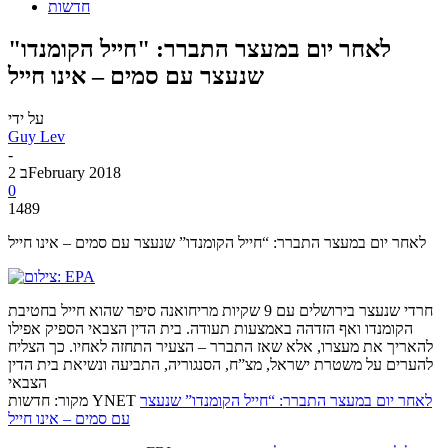
חדשות
לאחר יום במעצר התברר: "חייל הקומנדו"
שנעצר עם סמים – אינו חייל
על ידי
Guy Lev
-
2 בFebruary 2018
0
1489
לאחר יום במעצר התברר: “חייל הקומנדו” שנעצר עם סמים – אינו חייל
חרדי שנעצר בירושלים עם 9 שקיות מריחואנה סיפר שהוא חייל בחטיבת
הקומנדו ואף הזדהה באמצעות תעודה. בית הדין הצבאי הספיק אפילו
להאריך את מעצרו, אלא שאז התברר – הצעיר התחזה לאחיו. כך הצליח
להערים על משטרת ישראל, מצ”ח, הסנגוריה, התביעה ונשיאת בית הדין
הצבאי
לאחר יום במעצר התברר: “חייל הקומנדו” שנעצר
מקור: חדשות YNET
עם סמים – אינו חייל