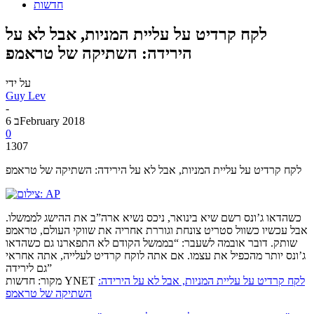
חדשות
לקח קרדיט על עליית המניות, אבל לא על
הירידה: השתיקה של טראמפ
על ידי
Guy Lev
-
6 בFebruary 2018
0
1307
לקח קרדיט על עליית המניות, אבל לא על הירידה: השתיקה של טראמפ
כשהדאו ג’ונס רשם שיא בינואר, ניכס נשיא ארה”ב את ההישג לממשלו.
אבל עכשיו כשוול סטריט צונחת וגוררת אחריה את שווקי העולם, טראמפ
שותק. דובר אובמה לשעבר: “בממשל הקודם לא התפארנו גם כשהדאו
ג’ונס יותר מהכפיל את עצמו. אם אתה לוקח קרדיט לעלייה, אתה אחראי
גם לירידה”
לקח קרדיט על עליית המניות, אבל לא על הירידה:
מקור: חדשות YNET
השתיקה של טראמפ