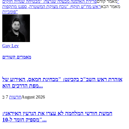
פרידת האלמנה מבעלה שנרצח: "מבטיחה שנהיה חזקים"
מאמר קודם
מאמר הבא
ראש מח"ש תוקף: "נוכח מצוקת המשטרה, ספגנו מתקפות
פומביות"
Guy Lev
מאמרים קשורים
אזהרת ראש השב"כ בקבינט: "מבחינת חמאס, האירוע של
מפת הדרכים הוא...
7 בAugust 2026
חדשות
חמשת חודשי המלחמה לא עצרו את הגרעין האיראני:
"מספיק חומר ל-10...