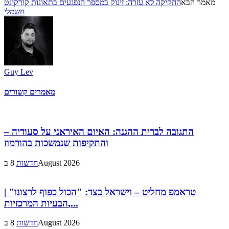
מאמר הבא
החקיקה לא עזרה: זינוק במספר הנפגעים בתאונות קורקינט
חשמלי
Guy Lev
מאמרים קשורים
התגובה לברית ההגנה: האיום האיראני על סעודיה –
והתקיפות שנמשכות בהורמוז
8 בAugust 2026
חדשות
טראמפ מחליט – וישראל בצד: "הכול כפוף לרצונו" |
הבעיות המרכזיות,...
8 בAugust 2026
חדשות