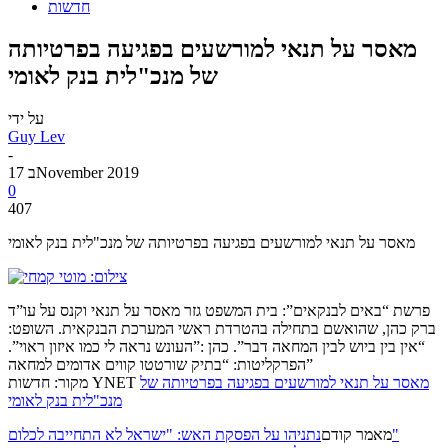
חדשות
מאסר על תנאי למורשעים בפגיעה בפרטיותה
של מנכ"לית בנק לאומי
על ידי
Guy Lev
-
17 בNovember 2019
0
407
מאסר על תנאי למורשעים בפגיעה בפרטיותה של מנכ"לית בנק לאומי
פרשת “באים לבנקאים”: בית המשפט גזר מאסר על תנאי וקנס על עו”ד
ברק כהן, שהואשם בתחילה בהטרדת ראשי המערכת הבנקאית. השופט:
“אין בין ביוש לבין המחאה דבר”. כהן :”העונש נראה לי כמו איזון ראוי”.
הפרקליטות: “בתיק שורטטו קווים אדומים למחאה”
מאסר על תנאי למורשעים בפגיעה בפרטיותה של
מקור: חדשות YNET
מנכ"לית בנק לאומי
נתניהו על הפסקת האש: "ישראל לא התחייבה לכלום"
מאמר קודם