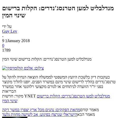
מנדלבליט למען הטרנסג'נדרים: הקלות ברישום
שינוי המין
על ידי
Guy Lev
-
9 בJanuary 2018
0
1789
מנדלבליט למען הטרנסג’נדרים: הקלות ברישום שינוי המין
בעקבות דיון בלשכת היועץ המשפטי לממשלה הוצאה הנחיה להקל על
טרנסג’נדרים בהליך לרישום שינוי מינם במשרד הפנים. יופנו להליך מקוצר
בפני יו”ר הוועדה לניתוחים או לגורם מקצועי רלוונטי אחר במשרד
הבריאות
מנדלבליט למען הטרנסג’נדרים: הקלות ברישום
מקור: חדשות YNET
שינוי המין
מאמר קודם
מחאת הפקקים: נהגים מכל ארץ יצפרו במשך דקה
מאמר הבא
הישראלי שנרצח בפיגוע: אב לשישה מחוות גלעד