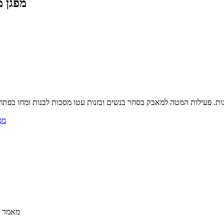
מפגן 
מפ
מאמר ק