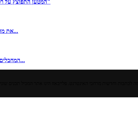
המטען התפוצץ על רכב המג"ד, אביתר נהרג. הרמטכ"ל: "להיערך למבצעים ביו"ש"
"את מחיר הדמים אפשר היה לחסוך": סיבוב הפרסה בין מתווה מאי...
המחבלים מהפיגוע באבני חפץ חוסלו בטול כרם: "ניסו להימלט – ונהרגו...