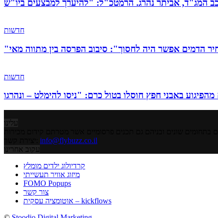
חדשות
חדשות
עלינו
info@flybuzz.co.il
יצירת קשר:
עקוב אחרינו
קרדיולוג ילדים מומלץ
מיזוג אוויר תעשייתי
FOMO Popups
צור קשר
אוטומציה עסקית – kickflows
©
Stoodio Digital Marketing