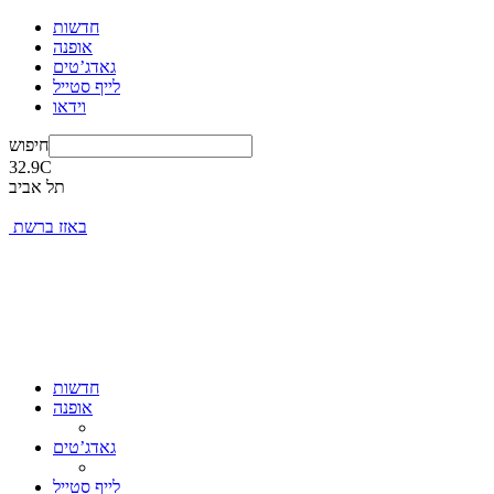
חדשות
אופנה
גאדג’טים
לייף סטייל
וידאו
חיפוש
32.9
C
תל אביב
באזז ברשת
חדשות
אופנה
גאדג’טים
לייף סטייל