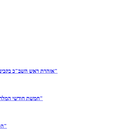
אזהרת ראש השב"כ בקבינט: "מבחינת חמאס, האירוע של מפת הדרכים הוא 7/10 מדיני"
חמשת חודשי המלחמה לא עצרו את הגרעין האיראני: "מספיק חומר ל-10 פצצות"
הסיוט של כל הורה: "אי-אפשר לתפוס את זה. זה ילד. ילד טהור"