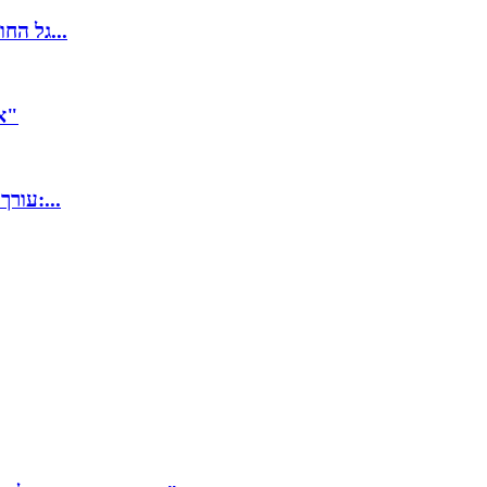
גל החום בדרך: מחר הטמפרטורות יזנקו; מסלולי טיול רבים כבר נסגרו...
אילון "המקצץ" מאסק: "נזעזע את הממשל, זה יהיה טרגי וכיף"
עורך הדין מחזיר 468 אלף שקל לאלמנת הנרצח ומשאיר 117 אצלו:...