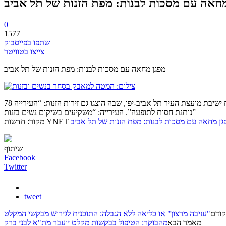
מחאה עם מסכות לבנות: מפת הזנות של תל אביב
0
1577
שתפו בפייסבוק
צייצו בטוויטר
מפגן מחאה עם מסכות לבנות: מפת הזנות של תל אביב
78 בתי בושת ו”דירות דיסקרטיות”, 18 בתי “עיסוי אירוטי” ו-8 מועדוני חשפנות. פעילות המטה למאבק בסחר בנשים ובזנות עטו מסכות לבנות ומחו בפתח ישיבת מועצת העיר תל אביב-יפו, שבה הוצגו גם זירות הזנות: “העירייה
נותנת חסות לתופעה”. העירייה: “משקיעים בשיקום נשים בזנות”
גן מחאה עם מסכות לבנות: מפת הזנות של תל אביב
מקור: חדשות YNET
שיתוף
Facebook
Twitter
tweet
ודם
"עזיבה מרצון" או כליאה ללא הגבלה: התוכנית לגירוש מבקשי המקלט
מאמר הבא
מהבוקר: הטיפול בבקשות מקלט יועבר מת"א לבני ברק