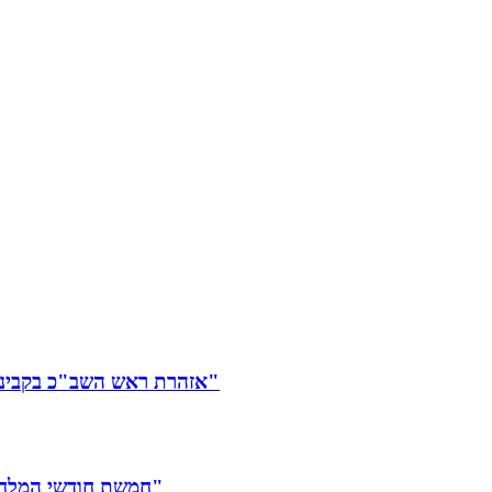
אזהרת ראש השב"כ בקבינט: "מבחינת חמאס, האירוע של מפת הדרכים הוא 7/10 מדיני"
חמשת חודשי המלחמה לא עצרו את הגרעין האיראני: "מספיק חומר ל-10 פצצות"