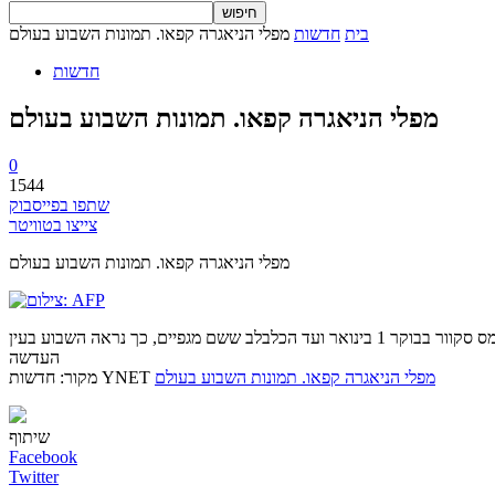
בית
חדשות
מפלי הניאגרה קפאו. תמונות השבוע בעולם
חדשות
מפלי הניאגרה קפאו. תמונות השבוע בעולם
0
1544
שתפו בפייסבוק
צייצו בטוויטר
מפלי הניאגרה קפאו. תמונות השבוע בעולם
השנה החדשה הביאה איתה שלל חגיגות צבעוניות בכל העולם – אבל גם קור אדיר לצפון אמריקה. מהפרחת פנסי נייר באינדונזיה, הניקיונות בטיימס סקוור בבוקר 1 בינואר ועד הכלבלב ששם מגפיים, כך נראה השבוע בעין
העדשה
מפלי הניאגרה קפאו. תמונות השבוע בעולם
מקור: חדשות YNET
שיתוף
Facebook
Twitter