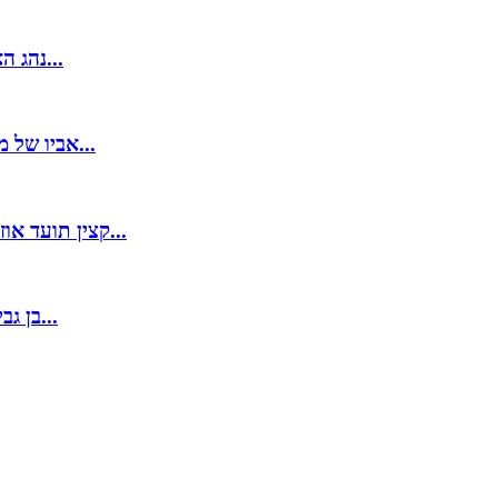
נהג האוטובוס היה שיכור והאיץ, נאוה נפלה ונחבלה: "איך נותנים לו...
אביו של מתן בן ה-6, שנהרג בהתנגשות חזיתית: "קטסטרופה, זו מציאות...
קצין תועד אוזק ילדה בחברון בשל "עדות שזרקה סכין". צה"ל: "ההתנהלות...
בן גביר נשאר באשפוז, אב הנהג שנפצע בתאונה טוען: "בזמן שהשר...