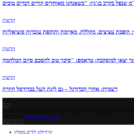
חדשות
: הופכת עציצים, מקללת, מאיימת ותוקפת עובדות סוציאליות
חדשות
חדשות
רשמית: אחרי הכדורגל – גם ליגת העל בכדורסל חוזרת
עלינו
info@flybuzz.co.il
יצירת קשר:
עקוב אחרינו
קרדיולוג ילדים מומלץ