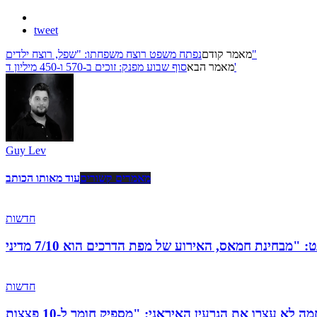
tweet
נפתח משפט רוצח משפחתו: "שפל, רוצח ילדים"
מאמר קודם
סוף שבוע מפנק: זוכים ב-570 ו-450 מיליון ד'
מאמר הבא
Guy Lev
מאמרים קשורים
עוד מאותו הכותב
חדשות
חדשות