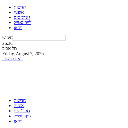
חדשות
אופנה
גאדג’טים
לייף סטייל
וידאו
חיפוש
26.3
C
תל אביב
Friday, August 7, 2026
באזז ברשת
חדשות
אופנה
גאדג’טים
לייף סטייל
וידאו