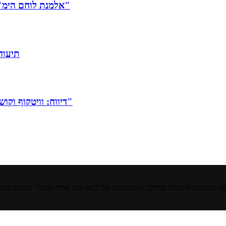
אלמנת לוחם הימ"מ שנפל בקרב בג'נין: "כשאנחנו מאוחדים קורים דברים טובים"
תיעוד
דיווח: וויטקוף וקושנר יצאו למוסקבה; טראמפ: "סיכוי טוב להסכם סיום המלחמה"