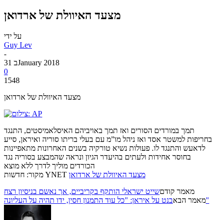
מצעד האיוולת של ארדואן
על ידי
Guy Lev
-
31 בJanuary 2018
0
1548
מצעד האיוולת של ארדואן
תמך במורדים הסורים ואז תמך באויביהם האיסלאמיסטים, התנגד
בחריפות למשטר אסד ואז ניהל מו”מ עם בעלי בריתו סוריה ואיראן, סייע
לדאעש והתנגד לו. פעולות נשיא טורקיה בשנים האחרונות מתאפיינות
בחוסר אחידות ולעתים בהיעדר הגיון ונראה שהמבצע בסוריה נגד
הכורדים מוליך לדרך ללא מוצא
מצעד האיוולת של ארדואן
מקור: חדשות YNET
מאמר קודם
שייט ישראלי הותקף בקריביים, אך נאשם בניסיון רצח
בנט על איראן: "כל עוד התמנון חסין, ידו תהיה על העליונה"
מאמר הבא