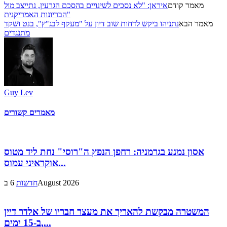
מאמר קודם
איראן: "לא נסכים לשינויים בהסכם הגרעין, נתייצב מול
הבריונות האמריקנית"
מאמר הבא
נתניהו ביקש לדחות שוב דיון על "מעקף לבג"ץ", בנט ושקד
מתנגדים
Guy Lev
מאמרים קשורים
אסון נמנע בגרמניה: רחפן הנפץ ה"רוסי" נחת ליד מטוס
אוקראיני עמוס...
6 בAugust 2026
חדשות
המשטרה מבקשת להאריך את מעצר חבריו של אלדר דיין
ב-15 ימים,...