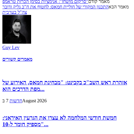
מאמר קודם
"סרקזם מושחז": אנימציות בסימן הכרזת טראמפ
מאמר הבא
התכנון המקורי של חוליית חמאס: לחטוף את ח"כ גליק ודובר
צה"ל בערבית
Guy Lev
מאמרים קשורים
אזהרת ראש השב"כ בקבינט: "מבחינת חמאס, האירוע של
מפת הדרכים הוא...
7 בAugust 2026
חדשות
חמשת חודשי המלחמה לא עצרו את הגרעין האיראני:
"מספיק חומר ל-10...