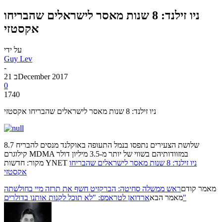
ניו זילנד: 8 שנות מאסר לישראלים שהבריחו
אקסטזי
על ידי
Guy Lev
-
21 בDecember 2017
0
1740
ניו זילנד: 8 שנות מאסר לישראלים שהבריחו אקסטזי
שלושת הצעירים נתפסו בנמל התעופה באוקלנד מנסים להבריח 8.7
קילוגרם MDMA במזוודותיהם בשווי של יותר מ-3.5 מיליון דולר
ניו זילנד: 8 שנות מאסר לישראלים שהבריחו
מקור: חדשות YNET
אקסטזי
מאמר קודם
ראש ממשלה סחיטה: הברקזיט חשף את תרזה מיי בחולשתה
ארדואן לטראמפ: "לא תוכל לקנות אותנו בדולרים"
מאמר הבא