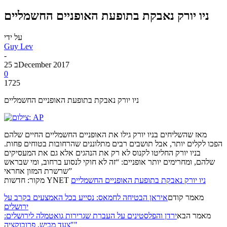
ניו יורק נאבקת בתופעת האופניים החשמליים
על ידי
Guy Lev
-
25 בDecember 2017
0
1725
ניו יורק נאבקת בתופעת האופניים החשמליים
מאז שהשליחים בניו יורק גילו את האופניים החשמליים החיים שלהם
הפכו לקלים יותר, אבל תושבים רבים מתלוננים שהרחובות בטוחים פחות.
בניו יורק החליטו לקנוס לא רק את הנהגים אלא גם את המעסיקים
שלהם, ומחרימים יותר אופניים: “זה לא חוקי לנסוע ברחוב, ומי שבראש
שרשרת המזון אחראי”
ניו יורק נאבקת בתופעת האופניים החשמליים
מקור: חדשות YNET
מאמר קודם
איראן הבטיחה לחמאס: נסייע בכל האמצעים בקרב על
ירושלים
מאמר הבא
ירדן והפלסטינים על העברת שגרירות גואטמלה לירושלים:
"צעד מביש, פרובוקציה"