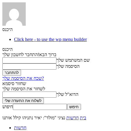
היכנס
Click here - to use the wp menu builder
היכנס
ברוך הבא!
התחבר לחשבון שלך
שם המשתמש שלך
הסיסמה שלך
שכח את הסיסמה שלך?
שחזור סיסמא
לשחזר את הסיסמה שלך
הדוא"ל שלך
חיפוש
בית
חדשות
נציגי "מולד": יאיר נתניהו קילל אותנו
חדשות