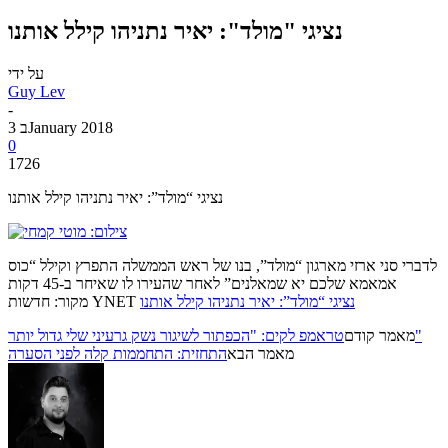
נציגי "מולד": יאיר נתניהו קילל אותנו
על ידי
Guy Lev
-
3 בJanuary 2018
0
1726
נציגי “מולד”: יאיר נתניהו קילל אותנו
לדברי סני ארזי מארגון “מולד”, בנו של ראש הממשלה התפרץ וקילל “כוס
אמאמא שלכם יא שמאלנים” לאחר שהעירו לו שאיחר ב-45 דקות
נציגי “מולד”: יאיר נתניהו קילל אותנו
מקור: חדשות YNET
טראמפ לקים: "הכפתור לשיגור נשק גרעיני שלי גדול יותר"
מאמר קודם
מאמר הבא
התחזית: התחממות קלה לפני הסערה