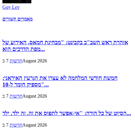
Guy Lev
מאמרים קשורים
אזהרת ראש השב"כ בקבינט: "מבחינת חמאס, האירוע של
מפת הדרכים הוא...
7 בAugust 2026
חדשות
חמשת חודשי המלחמה לא עצרו את הגרעין האיראני:
"מספיק חומר ל-10...
7 בAugust 2026
חדשות
הסיוט של כל הורה: "אי-אפשר לתפוס את זה. זה ילד. ילד...
7 בAugust 2026
חדשות