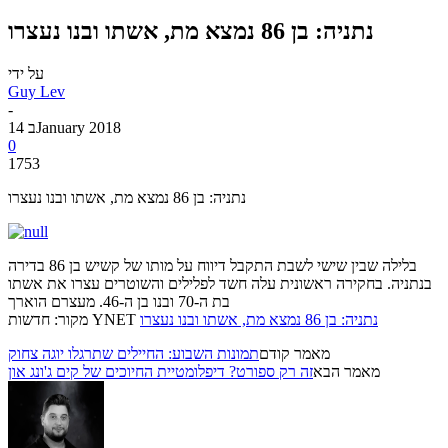
נתניה: בן 86 נמצא מת, אשתו ובנו נעצרו
על ידי
Guy Lev
-
14 בJanuary 2018
0
1753
נתניה: בן 86 נמצא מת, אשתו ובנו נעצרו
בלילה שבין שישי לשבת התקבל דיווח על מותו של קשיש בן 86 בדירה
בנתניה. בחקירה ראשונית עלה חשד לפלילים והשוטרים עצרו את אשתו
בת ה-70 ובנו בן ה-46. מעצרם הוארך
נתניה: בן 86 נמצא מת, אשתו ובנו נעצרו
מקור: חדשות YNET
מאמר קודם
תמונות השבוע: החיילים שתרגלו יוגה צחוק
מאמר הבא
זה רק ספורט? דיפלומטיית החיוכים של קים ג'ונג און